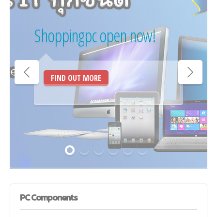
Shoppingpc open now!
FIND OUT MORE
PC
Components