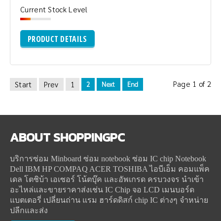
Current Stock Level
PRODUCT DETAILS
Page 1 of 2
Start
Prev
1
2
Next
End
ABOUT
SHOPPINGPC
บริการซ่อม Minboard ซ่อม notebook ซ่อม IC chip Notebook
Dell IBM HP COMPAQ ACER TOSHIBA ไอบีเอ็ม คอมแพ็ค
เดล โตชิบ้า เอเซอร์ โน้ตบุ๊ค และอัพเกรด ครบวงจร นำเข้า
อะไหล่และขายราคาส่งเช่น IC Chip จอ LCD เมนบอร์ด
แบตเตอรี่ เปลี่ยนถ่าน แรม ฮาร์ดดิสก์ chip IC ต่างๆ จำหน่าย
ปลีกและส่ง