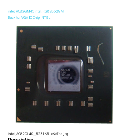
intel AC82GM45
intel RG82852GM
Back to: VGA IC Chip INTEL
intel_AC82GL40__5231651c6e7aa.jpg
Description