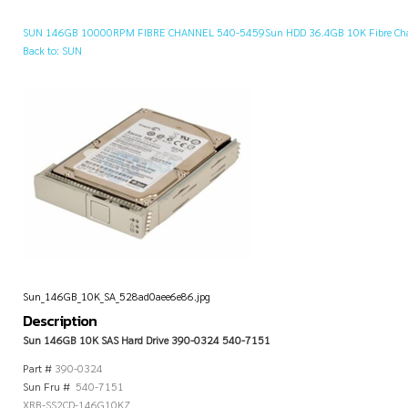
SUN 146GB 10000RPM FIBRE CHANNEL 540-5459
Sun HDD 36.4GB 10K Fibre C
Back to: SUN
Sun_146GB_10K_SA_528ad0aee6e86.jpg
Description
Sun 146GB 10K SAS Hard Drive 390-0324 540-7151
Part #
390-0324
Sun Fru #
540-7151
XRB-SS2CD-146G10KZ