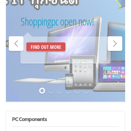
Shoppingpc open now!
FIND OUT MORE
PC
Components