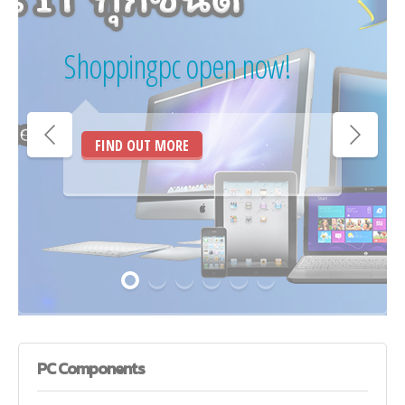
Shoppingpc open now!
FIND OUT MORE
PC
Components