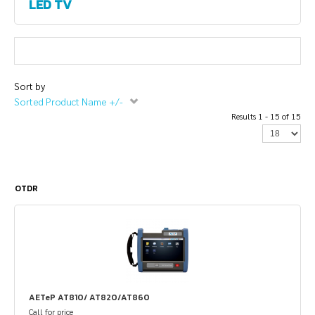
LED TV
Sort by
Sorted Product Name +/-
Results 1 - 15 of 15
OTDR
AETeP AT810/ AT820/AT860
Call for price