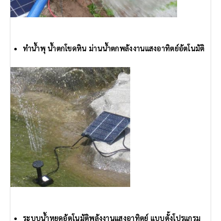
ทำน้ำพุ น้ำตกโขดหิน ม่านน้ำตกพลังงานแสงอาทิตย์อัตโนมัติ
ระบบน้ำหยดอัตโนมัติพลังงานแสงอาทิตย์ แบบตั้งโปรแกรม