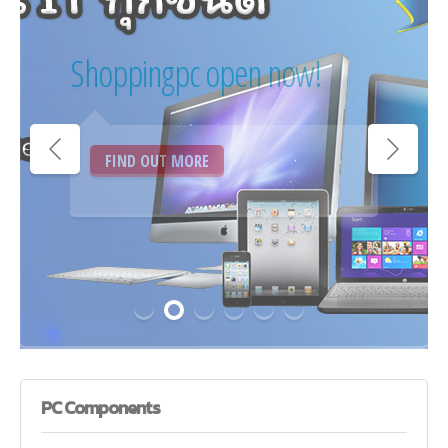
RX 550
VGA AFOX RADEON RX
550 - 4GB DDR5
FIND OUT MORE
PC
Components