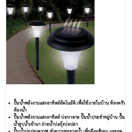
ปั๊มน้ำพลังงานแสงอาทิตย์อัตโนมัติ เพื่อใช้ภายในบ้าน ห้องครัว
ห้องน้ำ
ปั๊มน้ำพลังงานแสงอาทิตย์ บ่อบาดาล ปั๊มน้ำประจำหมู่บ้าน ปั๊ม
น้ำสูบน้ำเข้านา ถ่ายน้ำบ่อกุ้งบ่อปลา
ปั๊มน้ำบ่อปลาคราฟ ทำความสะอาดน้ำ เพิ่มอ๊อกซิเจน และลด