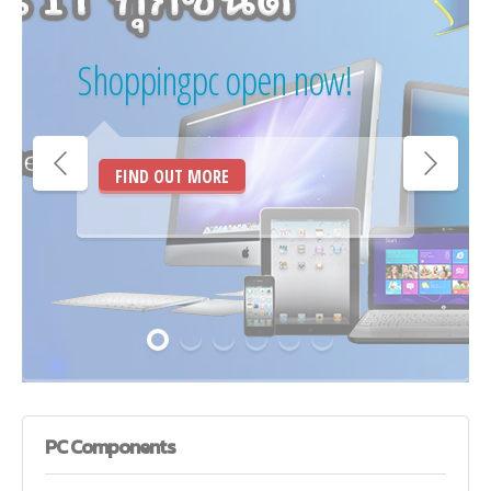
Shoppingpc open now!
FIND OUT MORE
PC
Components