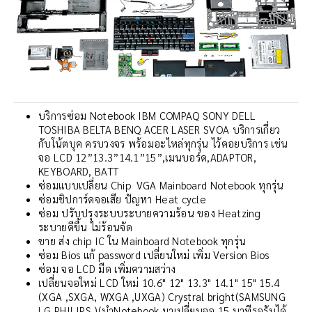
บริการซ่อม Notebook IBM COMPAQ SONY DELL
TOSHIBA BELTA BENQ ACER LASER SVOA บริการเกี่ยว
กับโน้ตบุค ครบวงจร พร้อมอะไหล่ทุกรุ่น ไว้คอยบริการ เช่น
จอ LCD 12”13.3”14.1”15”,เมนบอร์ด,ADAPTOR,
KEYBOARD, BATT
ซ่อมแบบเปลี่ยน Chip VGA Mainboard Notebook ทุกรุ่น
ซ่อมชิปการ์ดจอเสีย ปัญหา Heat cycle
ซ่อม ปรับปรุงระบบระบายความร้อน ของ Heatzing
ระบายดีขึ้น ไม่ร้อนจัด
ขาย ส่ง chip IC ใน Mainboard Notebook ทุกรุ่น
ซ่อม Bios แก้ password เปลี่ยนใหม่ เพิ่ม Version Bios
ซ่อม จอ LCD มืด เพิ่มความสว่าง
เปลี่ยนจอใหม่ LCD ใหม่ 10.6" 12" 13.3" 14.1" 15" 15.4
(XGA ,SXGA, WXGA ,UXGA) Crystral bright(SAMSUNG
LG PHILIPS )(นำNotebook มาเปลี่ยนจอ 15 นาทีรอรับได้