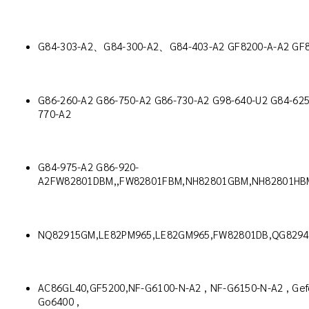
G84-303-A2、G84-300-A2、G84-403-A2 GF8200-A-A2 GF8
G86-260-A2 G86-750-A2 G86-730-A2 G98-640-U2 G84-625
770-A2
G84-975-A2 G86-920-
A2FW82801DBM,,FW82801FBM,NH82801GBM,NH82801HB
NQ82915GM,LE82PM965,LE82GM965,FW82801DB,QG829
AC86GL40,GF5200,NF-G6100-N-A2 , NF-G6150-N-A2 , Gefo
Go6400 ,