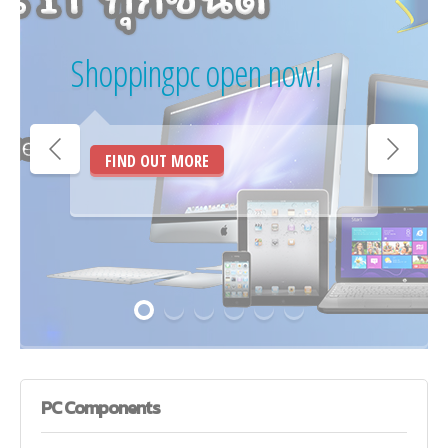
Shoppingpc open now!
FIND OUT MORE
PC
Components