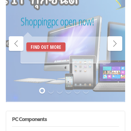
Shoppingpc open now!
FIND OUT MORE
PC
Components