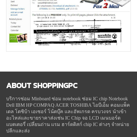
ABOUT
SHOPPINGPC
บริการซ่อม Minboard ซ่อม notebook ซ่อม IC chip Notebook
Dell IBM HP COMPAQ ACER TOSHIBA ไอบีเอ็ม คอมแพ็ค
เดล โตชิบ้า เอเซอร์ โน้ตบุ๊ค และอัพเกรด ครบวงจร นำเข้า
อะไหล่และขายราคาส่งเช่น IC Chip จอ LCD เมนบอร์ด
แบตเตอรี่ เปลี่ยนถ่าน แรม ฮาร์ดดิสก์ chip IC ต่างๆ จำหน่าย
ปลีกและส่ง