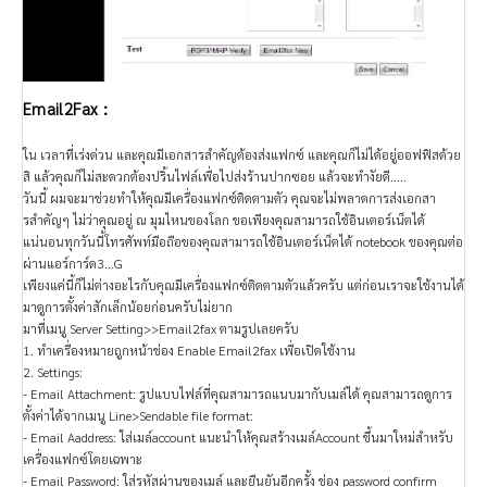
Email2Fax :
ใน เวลาที่เร่งด่วน และคุณมีเอกสารสำคัญต้องส่งแฟกซ์ และคุณก็ไม่ได้อยู่ออฟฟิสด้วย
สิ แล้วคุณก็ไม่สะดวกต้องปริ้นไฟล์เพื่อไปส่งร้านปากซอย แล้วจะทำงัยดี.....
วันนี้ ผมจะมาช่วยทำให้คุณมีเครื่องแฟกซ์ติดตามตัว คุณจะไม่พลาดการส่งเอกสา
รสำคัญๆ ไม่ว่าคุณอยู่ ณ มุมไหนของโลก ขอเพียงคุณสามารถใช้อินเตอร์เน็ตได้
แน่นอนทุกวันนี้โทรศัพท์มือถือของคุณสามารถใช้อินเตอร์เน็ตได้ notebook ของคุณต่อ
ผ่านแอร์การ์ด3...G
เพียงแค่นี้ก็ไม่ต่างอะไรกับคุณมีเครื่องแฟกซ์ติดตามตัวแล้วครับ แต่ก่อนเราจะใช้งานได้
มาดูการตั้งค่าสักเล็กน้อยก่อนครับไม่ยาก
มาที่เมนู Server Setting>>Email2fax ตามรูปเลยครับ
1. ทำเครื่องหมายถูกหน้าช่อง Enable Email2fax เพื่อเปิดใช้งาน
2. Settings:
- Email Attachment: รูปแบบไฟล์ที่คุณสามารถแนบมากับเมล์ได้ คุณสามารถดูการ
ตั้งค่าได้จากเมนู Line>Sendable file format:
- Email Aaddress: ใส่เมล์account แนะนำให้คุณสร้างเมล์Account ขึ้นมาใหม่สำหรับ
เครื่องแฟกซ์โดยเฉพาะ
- Email Password: ใส่รหัสผ่านของเมล์ และยืนยันอีกครั้ง ช่อง password confirm