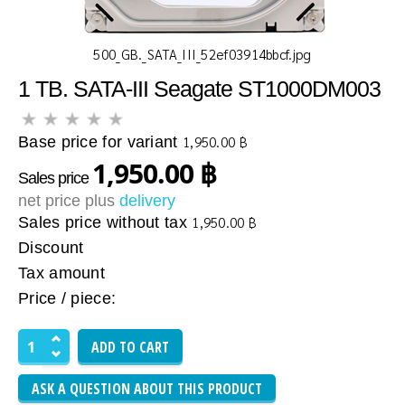
500_GB._SATA_III_52ef03914bbcf.jpg
1 TB. SATA-III Seagate ST1000DM003
Base price for variant
1,950.00 ฿
1,950.00 ฿
Sales price
net price plus
delivery
Sales price without tax
1,950.00 ฿
Discount
Tax amount
Price / piece:
ASK A QUESTION ABOUT THIS PRODUCT