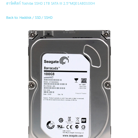
ฮาร์ดดิสก์ Toshiba SSHD 1TB SATA III 2.5"MQ01ABD100H
Back to: Haddisk / SSD / SSHD