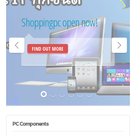
Shoppingpc open now!
FIND OUT MORE
PC
Components