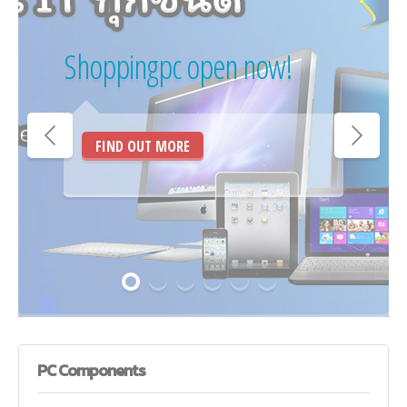
Shoppingpc open now!
FIND OUT MORE
PC
Components