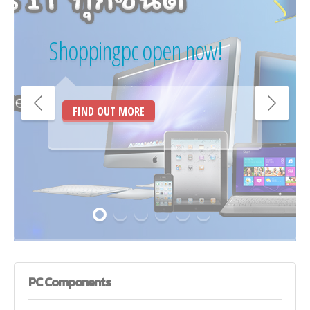
Shoppingpc open now!
FIND OUT MORE
PC
Components