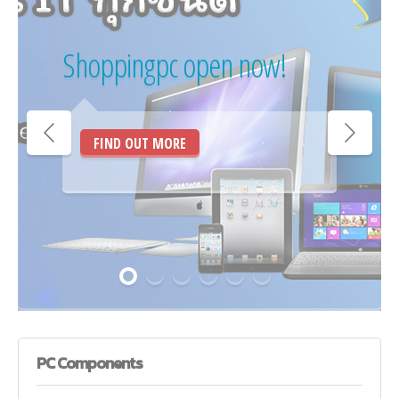
Shoppingpc open now!
FIND OUT MORE
PC
Components