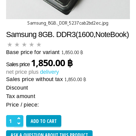
Samsung_8GB._DDR_5237cab2bd2ec.jpg
Samsung 8GB. DDR3(1600,NoteBook)
Base price for variant
1,850.00 ฿
1,850.00 ฿
Sales price
net price plus
delivery
Sales price without tax
1,850.00 ฿
Discount
Tax amount
Price / piece:
ASK A QUESTION ABOUT THIS PRODUCT