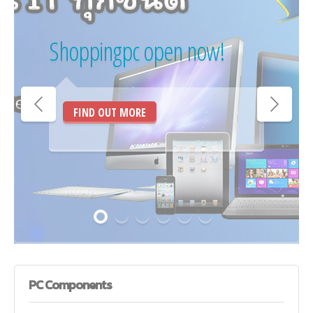
Shoppingpc open now!
FIND OUT MORE
PC
Components