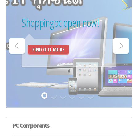
Shoppingpc open now!
FIND OUT MORE
PC
Components