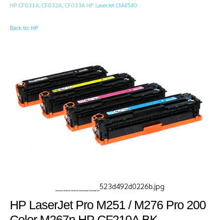
HP CF031A, CF032A, CF033A HP LaserJet CM4540
Back to: HP
_________________523d492d0226b.jpg
HP LaserJet Pro M251 / M276 Pro 200
Color M267n HP CF210A BK