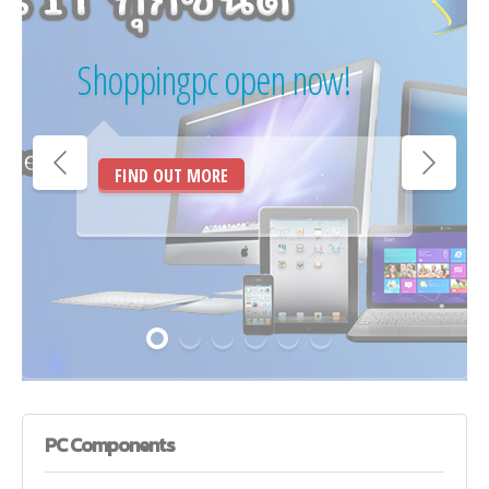
Shoppingpc open now!
FIND OUT MORE
PC
Components