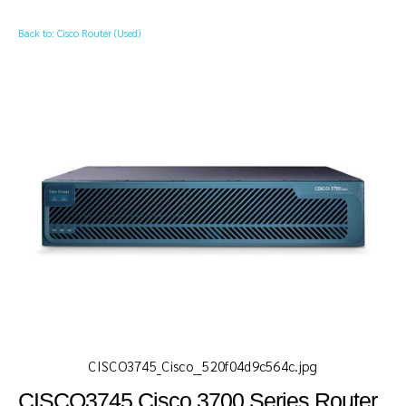
Back to: Cisco Router (Used)
CISCO3745_Cisco__520f04d9c564c.jpg
CISCO3745 Cisco 3700 Series Router