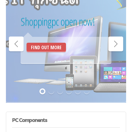
Shoppingpc open now!
FIND OUT MORE
PC
Components