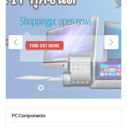
Shoppingpc open now!
FIND OUT MORE
PC
Components